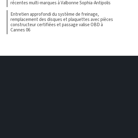
récentes multi-marques à Valbonne Sophia-Antipolis
Entretien approfondi du système de freinage,
remplacement des disques et plaquettes avec pièces
constructeur certifiées et passage valise OBD à
Cannes 06